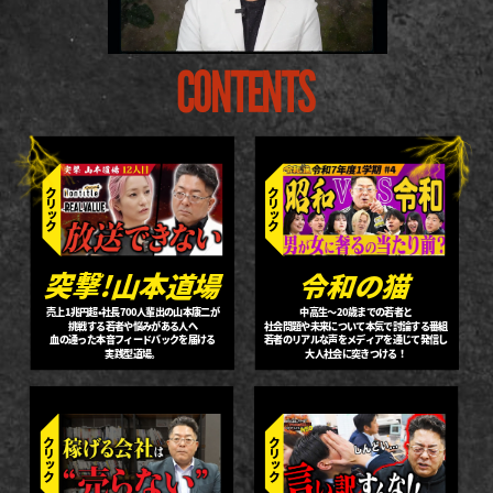
CONTENTS
クリック
クリック
突撃!山本道場
突撃!山本道場
令和の猫
令和の猫
売上1兆円超・社長700人輩出の山本康二が
中高生〜20歳までの若者と
挑戦する若者や悩みがある人へ
社会問題や未来について本気で討論する番組
血の通った本音フィードバックを届ける
若者のリアルな声をメディアを通じて発信し
実践型道場。
大人社会に突きつける！
クリック
クリック